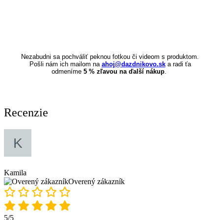
Detské pršiplášte
Zobraziť
Nezabudni sa pochváliť peknou fotkou či videom s produktom.
Pošli nám ich mailom na
ahoj@dazdnikovo.sk
a radi ťa
odmeníme
5 % zľavou na ďalší nákup
.
Recenzie
Kamila
Overený zákazník
5/5