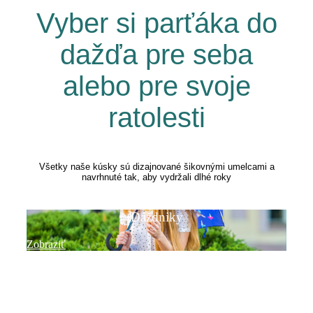
Vyber si parťáka do
dažďa pre seba
alebo pre svoje
ratolesti
Všetky naše kúsky sú dizajnované šikovnými umelcami a
navrhnuté tak, aby vydržali dlhé roky
Dáždniky
Zobraziť
Detské gumáky
Zobraziť