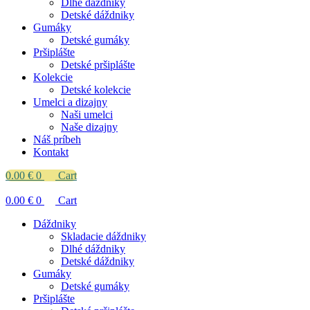
Dlhé dáždniky
Detské dáždniky
Gumáky
Detské gumáky
Pršiplášte
Detské pršiplášte
Kolekcie
Detské kolekcie
Umelci a dizajny
Naši umelci
Naše dizajny
Náš príbeh
Kontakt
0.00
€
0
Cart
0.00
€
0
Cart
Dáždniky
Skladacie dáždniky
Dlhé dáždniky
Detské dáždniky
Gumáky
Detské gumáky
Pršiplášte