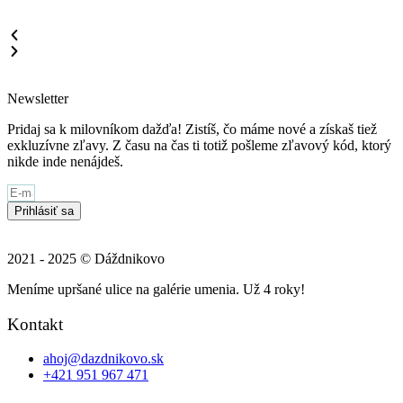
Newsletter
Pridaj sa k milovníkom dažďa! Zistíš, čo máme nové a získaš tiež
exkluzívne zľavy. Z času na čas ti totiž pošleme zľavový kód, ktorý
nikde inde nenájdeš.
Prihlásiť sa
2021 - 2025 © Dáždnikovo
Meníme upršané ulice na galérie umenia. Už 4 roky!
Kontakt
ahoj@dazdnikovo.sk
+421 951 967 471