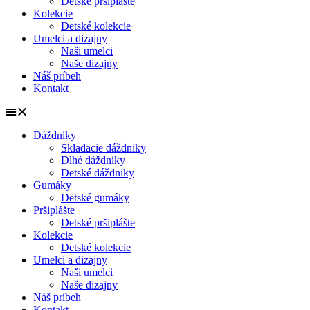
Detské pršiplášte
Kolekcie
Detské kolekcie
Umelci a dizajny
Naši umelci
Naše dizajny
Náš príbeh
Kontakt
Dáždniky
Skladacie dáždniky
Dlhé dáždniky
Detské dáždniky
Gumáky
Detské gumáky
Pršiplášte
Detské pršiplášte
Kolekcie
Detské kolekcie
Umelci a dizajny
Naši umelci
Naše dizajny
Náš príbeh
Kontakt