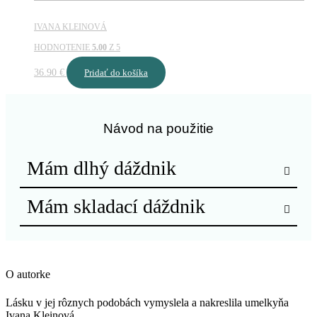
IVANA KLEINOVÁ
HODNOTENIE
5.00
Z 5
36.90
€
Pridať do košíka
Návod na použitie
Mám dlhý dáždnik
Mám skladací dáždnik
O autorke
Lásku v jej rôznych podobách vymyslela a nakreslila umelkyňa
Ivana Kleinová.