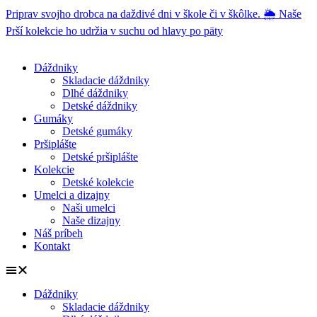
Preskočiť
Priprav svojho drobca na daždivé dni v škole či v škôlke. 🌦️ Naše
na
Prší kolekcie ho udržia v suchu od hlavy po päty
obsah
Dáždniky
Skladacie dáždniky
Dlhé dáždniky
Detské dáždniky
Gumáky
Detské gumáky
Pršiplášte
Detské pršiplášte
Kolekcie
Detské kolekcie
Umelci a dizajny
Naši umelci
Naše dizajny
Náš príbeh
Kontakt
Dáždniky
Skladacie dáždniky