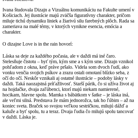
Ivana študovala Dizajn a Vizuálnu komunikáciu na Fakulte umení v
Košiciach. Jej ilustrácie majú zväčša figuratívny charakter, pričom
miluje tichú dynamiku liniek a žiarivú silu farebných plôch. Rada sa
zameriava na malé témy, v ktorých vynikne esencia, emócia a
charakter.
O dizajne Love is in the rain hovorí:
Láska sa deje za každého počasia, ale v daždi má iné čaro.
Stelesňuje čistotu – byť tým, kým sme a s kým sme. Dizajn vznikol
pohľadom z okna, keď práve pršalo. Videla som dvoch ľudí, ako
vonku venčia svojich psíkov a zrazu ostali omotaní blízko seba, z
očí do očí. Neskôr vznikali aj ostatné ilustrácie – podoby lásky v
daždi. Taká naozajstná príťažlivosť. Starší párik, čo si užíva život aj
na hojdačke, dvaja zaľúbenci, ktorí majú niekam namierené,
hocikam, hlavne spolu. Mamka s bábätkom v šatke – je láska iná,
ale veľmi silná. Predstava že mám jednorožca, tak ho ľúbim – až na
koniec sveta. Braček so svojou veľkou sestričkou, milujú dážď a
kaluže a byť spolu, tu a teraz. Dvaja ľudia čo milujú spolu tancovať
v daždi. Láska je.